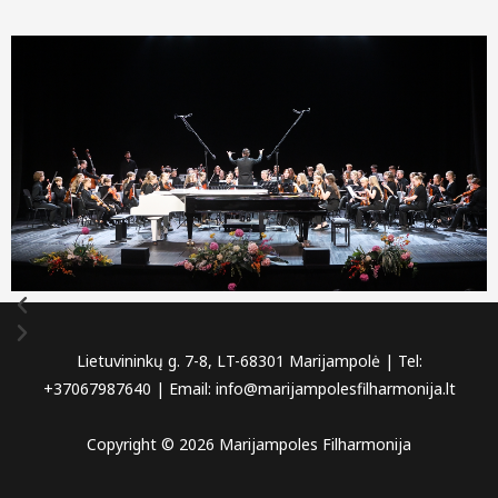
P
N
r
e
e
x
v
t
i
o
u
s
Lietuvininkų g. 7-8, LT-68301 Marijampolė | Tel:
+37067987640 | Email: info@marijampolesfilharmonija.lt
Copyright © 2026 Marijampoles Filharmonija