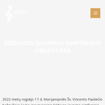
Skip
MAI
to
MEN
content
SŪDUVOS JAUNIMO SIMFONINIS
ORKESTRAS
2022 metų rugsėjo 17 d. Marijampolės Šv. Vincento Pauliečio