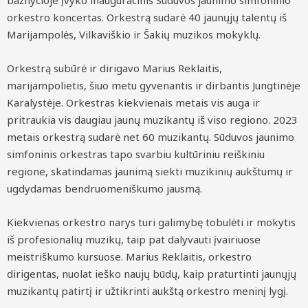
bažnyčioje įvyko inauguracinis Sūduvos jaunimo simfoninio
orkestro koncertas. Orkestrą sudarė 40 jaunųjų talentų iš
Marijampolės, Vilkaviškio ir Šakių muzikos mokyklų.
Orkestrą subūrė ir dirigavo Marius Reklaitis,
marijampolietis, šiuo metu gyvenantis ir dirbantis Jungtinėje
Karalystėje. Orkestras kiekvienais metais vis auga ir
pritraukia vis daugiau jaunų muzikantų iš viso regiono. 2023
metais orkestrą sudarė net 60 muzikantų. Sūduvos jaunimo
simfoninis orkestras tapo svarbiu kultūriniu reiškiniu
regione, skatindamas jaunimą siekti muzikinių aukštumų ir
ugdydamas bendruomeniškumo jausmą.
Kiekvienas orkestro narys turi galimybę tobulėti ir mokytis
iš profesionalių muzikų, taip pat dalyvauti įvairiuose
meistriškumo kursuose. Marius Reklaitis, orkestro
dirigentas, nuolat ieško naujų būdų, kaip praturtinti jaunųjų
muzikantų patirtį ir užtikrinti aukštą orkestro meninį lygį.